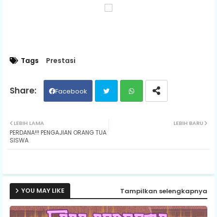
Tags
Prestasi
Facebook
Twit
Wh
LEBIH LAMA
LEBIH BARU
PERDANA!!! PENGAJIAN ORANG TUA
ter
ats
SISWA
ap
p
YOU MAY LIKE
Tampilkan selengkapnya