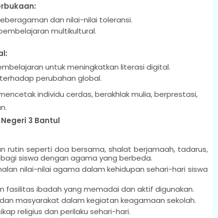
erbukaan:
eragaman dan nilai-nilai toleransi.
mbelajaran multikultural.
l:
belajaran untuk meningkatkan literasi digital.
 terhadap perubahan global.
 mencetak individu cerdas, berakhlak mulia, berprestasi,
n.
 Negeri 3 Bantul
rutin seperti doa bersama, shalat berjamaah, tadarus,
a bagi siswa dengan agama yang berbeda.
n nilai-nilai agama dalam kehidupan sehari-hari siswa
n fasilitas ibadah yang memadai dan aktif digunakan.
ua dan masyarakat dalam kegiatan keagamaan sekolah.
ap religius dan perilaku sehari-hari.