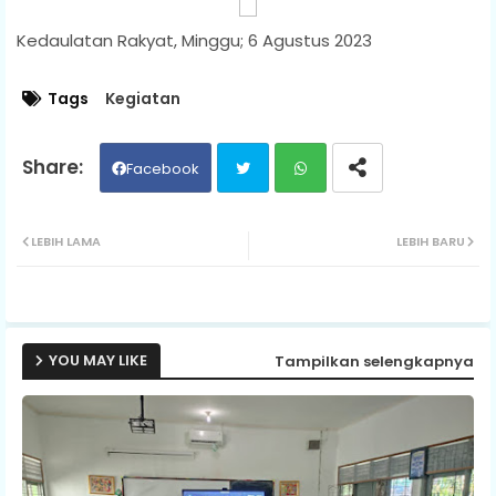
Kedaulatan Rakyat, Minggu; 6 Agustus 2023
Tags
Kegiatan
Facebook
Twit
Wh
LEBIH LAMA
LEBIH BARU
ter
ats
ap
YOU MAY LIKE
Tampilkan selengkapnya
p