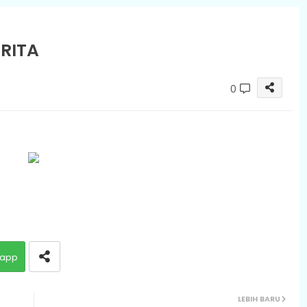
RITA
0
app
LEBIH BARU