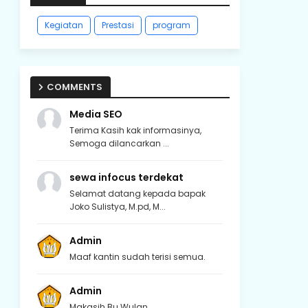
Kegiatan
Prestasi
program
COMMENTS
Media SEO
Terima Kasih kak informasinya,
Semoga dilancarkan ...
sewa infocus terdekat
Selamat datang kepada bapak
Joko Sulistya, M.pd, M...
Admin
Maaf kantin sudah terisi semua.
Admin
Makasih Bu Wulan