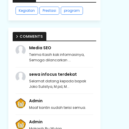
Kegiatan
Prestasi
program
COMMENTS
Media SEO
Terima Kasih kak informasinya,
Semoga dilancarkan ...
sewa infocus terdekat
Selamat datang kepada bapak
Joko Sulistya, M.pd, M...
Admin
Maaf kantin sudah terisi semua.
Admin
Makasih Bu Wulan