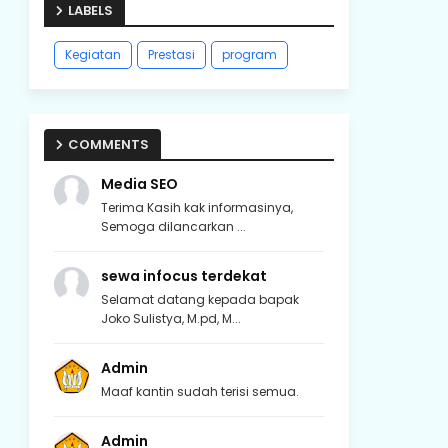
LABELS
Kegiatan
Prestasi
program
COMMENTS
Media SEO
Terima Kasih kak informasinya,
Semoga dilancarkan ...
sewa infocus terdekat
Selamat datang kepada bapak
Joko Sulistya, M.pd, M...
Admin
Maaf kantin sudah terisi semua.
Admin