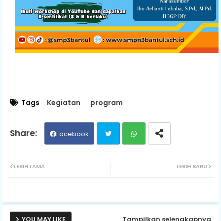
Tags
Kegiatan
program
Facebook
Twit
Wh
LEBIH LAMA
LEBIH BARU
ter
ats
ap
YOU MAY LIKE
Tampilkan selengkapnya