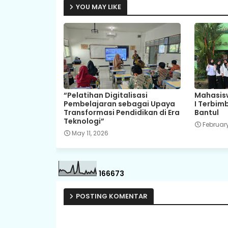
YOU MAY LIKE
“Pelatihan Digitalisasi
Mahasisw
Pembelajaran sebagai Upaya
I Terbim
Transformasi Pendidikan di Era
Bantul
Teknologi”
February
May 11, 2026
1
6
6
6
7
3
POSTING KOMENTAR