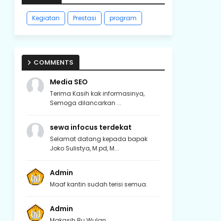
Kegiatan
Prestasi
program
COMMENTS
Media SEO
Terima Kasih kak informasinya,
Semoga dilancarkan ...
sewa infocus terdekat
Selamat datang kepada bapak
Joko Sulistya, M.pd, M...
Admin
Maaf kantin sudah terisi semua.
Admin
Makasih Bu Wulan