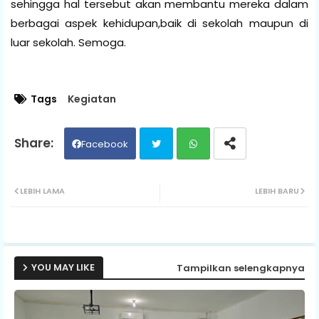
sehingga hal tersebut akan membantu mereka dalam
berbagai aspek kehidupan,baik di sekolah maupun di
luar sekolah. Semoga.
Tags
Kegiatan
Facebook
Twit
Wh
LEBIH LAMA
LEBIH BARU
ter
ats
ap
YOU MAY LIKE
Tampilkan selengkapnya
p