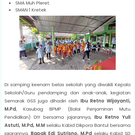
SMA Muh Pleret
SMAN 1 Kretek
Di samping keenam belas sekolah yang diwakili Kepala
Sekolah/Guru pendamping dan anak-anak, kegiatan
Semarak GSS juga dihadiri oleh
Ibu Retno Wijayanti,
M.Pd
, Kasubag BPMP (Balai Penjaminan Mutu
Pendidikan) DIY bersama jajarannya,
Ibu Retno Yuli
Astuti, M.Pd, M.M
selaku Kabid Dikpora Bantul bersama
jajarannya,
Bapak Edi Sutrisno, M.Pd
selaku Kabid SD