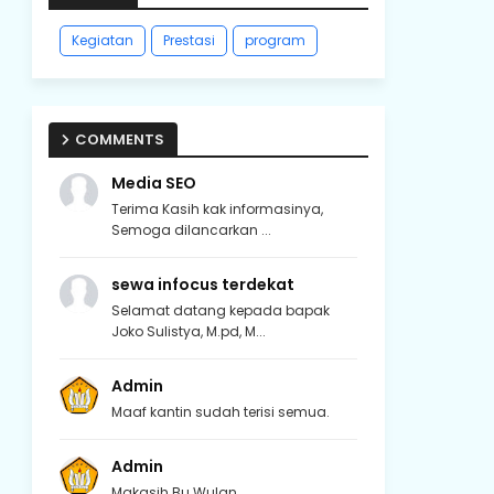
Kegiatan
Prestasi
program
COMMENTS
Media SEO
Terima Kasih kak informasinya,
Semoga dilancarkan ...
sewa infocus terdekat
Selamat datang kepada bapak
Joko Sulistya, M.pd, M...
Admin
Maaf kantin sudah terisi semua.
Admin
Makasih Bu Wulan