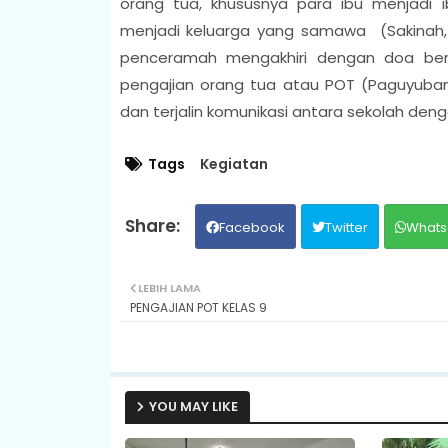
orang tua, khususnya para ibu menjadi 
menjadi keluarga yang samawa (Sakinah,
penceramah mengakhiri dengan doa ber
pengajian orang tua atau POT (Paguyuban
dan terjalin komunikasi antara sekolah den
Tags
Kegiatan
Facebook
Twitter
Whats
LEBIH LAMA
PENGAJIAN POT KELAS 9
YOU MAY LIKE