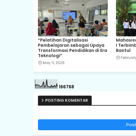
“Pelatihan Digitalisasi
Mahasisw
Pembelajaran sebagai Upaya
I Terbim
Transformasi Pendidikan di Era
Bantul
Teknologi”
February
May 11, 2026
1
6
6
7
6
8
POSTING KOMENTAR
Pos