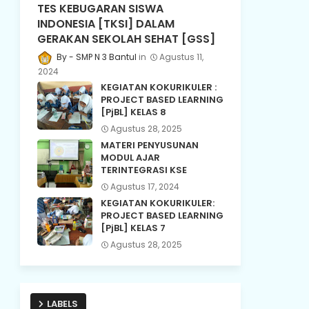
TES KEBUGARAN SISWA
INDONESIA [TKSI] DALAM
GERAKAN SEKOLAH SEHAT [GSS]
SMP N 3 Bantul
Agustus 11,
2024
KEGIATAN KOKURIKULER :
PROJECT BASED LEARNING
[PjBL] KELAS 8
Agustus 28, 2025
MATERI PENYUSUNAN
MODUL AJAR
TERINTEGRASI KSE
Agustus 17, 2024
KEGIATAN KOKURIKULER:
PROJECT BASED LEARNING
[PjBL] KELAS 7
Agustus 28, 2025
LABELS