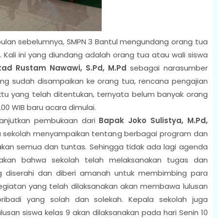
an-bulan sebelumnya, SMPN 3 Bantul mengundang orang tua
 Kali ini yang diundang adalah orang tua atau wali siswa
tad Rustam Nawawi, S.Pd, M.Pd
sebagai narasumber
g sudah disampaikan ke orang tua, rencana pengajian
ktu yang telah ditentukan, ternyata belum banyak orang
.00 WIB baru acara dimulai.
lanjutkan pembukaan dari
Bapak Joko Sulistya, M.Pd,
la sekolah menyampaikan tentang berbagai program dan
nakan semua dan tuntas. Sehingga tidak ada lagi agenda
dakan bahwa sekolah telah melaksanakan tugas dan
g diserahi dan diberi amanah untuk membimbing para
egiatan yang telah dilaksanakan akan membawa lulusan
pribadi yang solah dan solekah. Kepala sekolah juga
an siswa kelas 9 akan dilaksanakan pada hari Senin 10