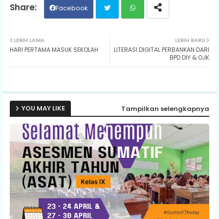
Facebook
Twit
Wh
LEBIH LAMA
LEBIH BARU
HARI PERTAMA MASUK SEKOLAH
LITERASI DIGITAL PERBANKAN DARI
ter
ats
BPD DIY & OJK
ap
p
YOU MAY LIKE
Tampilkan selengkapnya