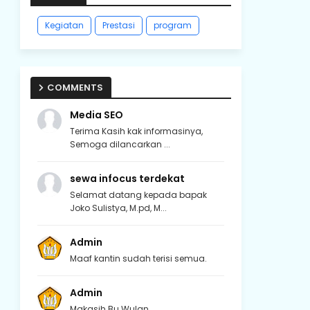
Kegiatan
Prestasi
program
COMMENTS
Media SEO
Terima Kasih kak informasinya,
Semoga dilancarkan ...
sewa infocus terdekat
Selamat datang kepada bapak
Joko Sulistya, M.pd, M...
Admin
Maaf kantin sudah terisi semua.
Admin
Makasih Bu Wulan