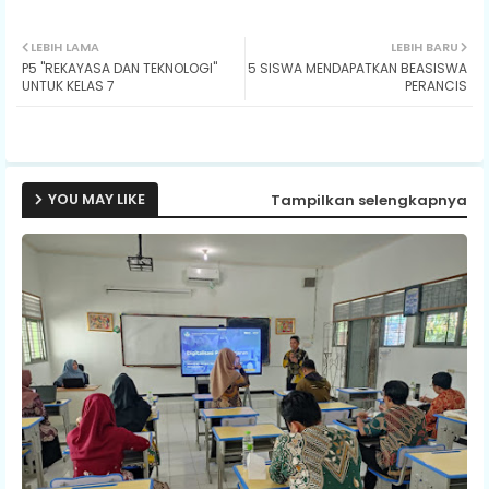
Twit
Wh
LEBIH LAMA
LEBIH BARU
P5 "REKAYASA DAN TEKNOLOGI"
5 SISWA MENDAPATKAN BEASISWA
ter
ats
UNTUK KELAS 7
PERANCIS
ap
p
YOU MAY LIKE
Tampilkan selengkapnya