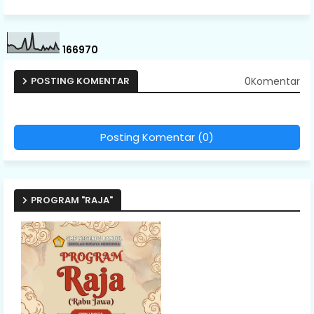
1
6
6
9
7
0
0Komentar
POSTING KOMENTAR
Posting Komentar (0)
PROGRAM "RAJA"