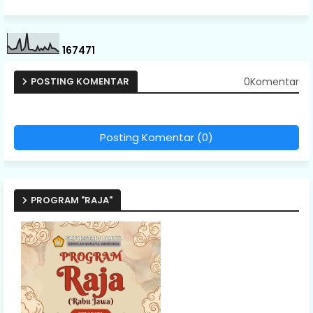
1
6
7
4
7
1
0Komentar
POSTING KOMENTAR
Posting Komentar (0)
PROGRAM "RAJA"