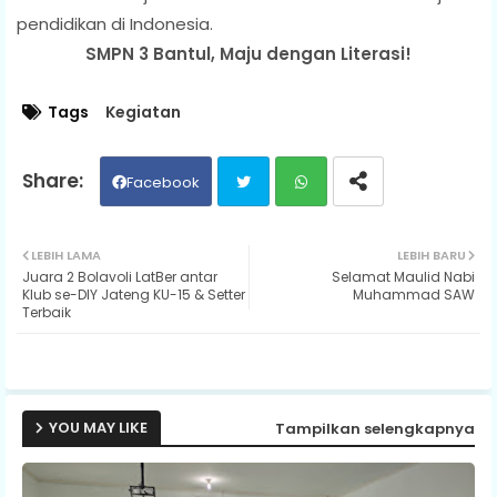
pendidikan di Indonesia.
SMPN 3 Bantul, Maju dengan Literasi!
Tags
Kegiatan
Facebook
Twit
Wh
LEBIH LAMA
LEBIH BARU
Juara 2 Bolavoli LatBer antar
Selamat Maulid Nabi
ter
ats
Klub se-DIY Jateng KU-15 & Setter
Muhammad SAW
Terbaik
ap
p
YOU MAY LIKE
Tampilkan selengkapnya