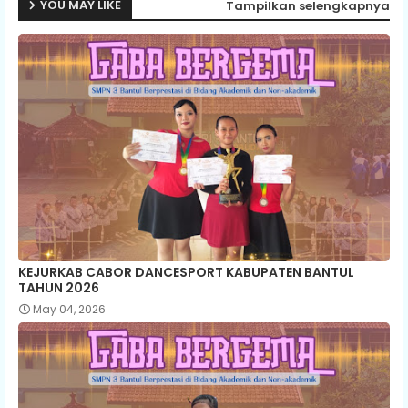
YOU MAY LIKE
Tampilkan selengkapnya
p
KEJURKAB CABOR DANCESPORT KABUPATEN BANTUL
TAHUN 2026
May 04, 2026