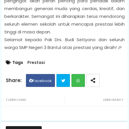
pengingat akan peran penting para pendidik dalam
membangun generasi muda yang cerdas, kreatif, dan
berkarakter. Semangat ini diharapkan terus mendorong
seluruh elemen sekolah untuk mencapai prestasi lebih
tinggi di masa depan.
Selamat kepada Pak Drs. Budi Setiyono dan seluruh
warga SMP Negeri 3 Bantul atas prestasi yang diraih! 🎉
Tags
Prestasi
Facebook
Twit
Wh
LEBIH LAMA
LEBIH BARU
ter
ats
ap