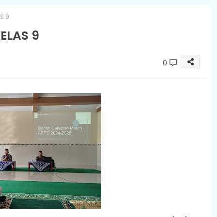
S 9
KELAS 9
0