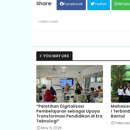
Facebook
Twitter
Whats
LEBIH LAMA
YOU MAY LIKE
“Pelatihan Digitalisasi
Mahasisw
Pembelajaran sebagai Upaya
I Terbim
Transformasi Pendidikan di Era
Bantul
Teknologi”
February
May 11, 2026