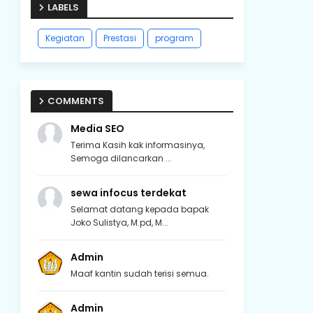
LABELS
Kegiatan
Prestasi
program
COMMENTS
Media SEO
Terima Kasih kak informasinya,
Semoga dilancarkan ...
sewa infocus terdekat
Selamat datang kepada bapak
Joko Sulistya, M.pd, M...
Admin
Maaf kantin sudah terisi semua.
Admin