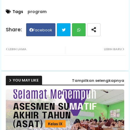
Tags
program
Facebook
Twit
Wh
LEBIH LAMA
LEBIH BARU
ter
ats
ap
YOU MAY LIKE
Tampilkan selengkapnya
p