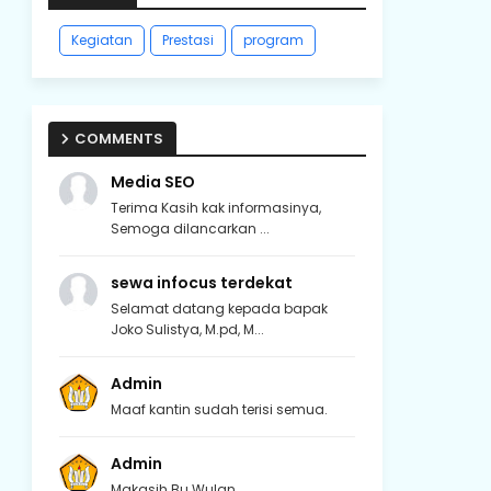
Kegiatan
Prestasi
program
COMMENTS
Media SEO
Terima Kasih kak informasinya,
Semoga dilancarkan ...
sewa infocus terdekat
Selamat datang kepada bapak
Joko Sulistya, M.pd, M...
Admin
Maaf kantin sudah terisi semua.
Admin
Makasih Bu Wulan