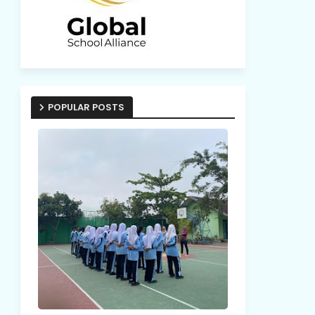
ama
POPULAR POSTS
adi
ah-