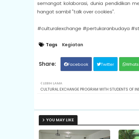
semangat kolaborasi, dunia pendidikan menj
hangat sambil "talk over cookies".
#culturalexchange #pertukaranbudaya #s
Tags
Kegiatan
Facebook
Twitter
Whats
LEBIH LAMA
CULTURAL EXCHANGE PROGRAM WITH STUDENTS OF IN
YOU MAY LIKE