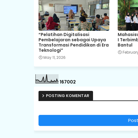
“Pelatihan Digitalisasi
Mahasisw
Pembelajaran sebagai Upaya
I Terbim
Transformasi Pendidikan di Era
Bantul
Teknologi”
February
May 11, 2026
1
6
7
0
0
2
POSTING KOMENTAR
Pos