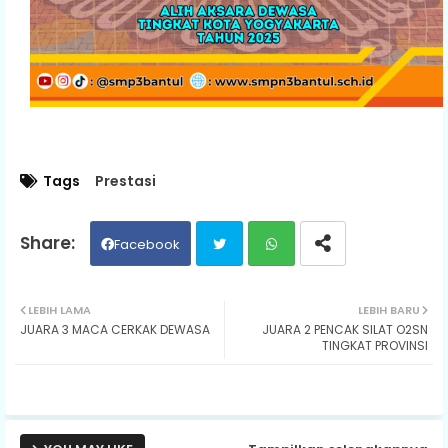
Tags
Prestasi
Facebook
Twit
Wh
LEBIH LAMA
LEBIH BARU
JUARA 3 MACA CERKAK DEWASA
JUARA 2 PENCAK SILAT O2SN
ter
ats
TINGKAT PROVINSI
ap
p