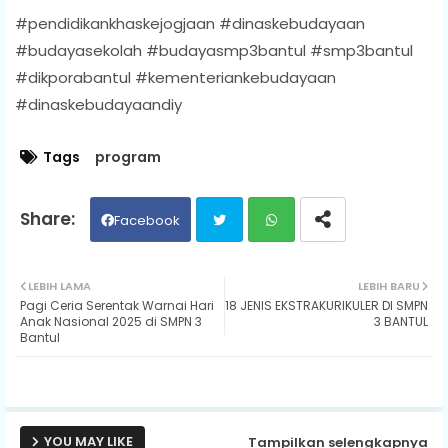
#pendidikankhaskejogjaan #dinaskebudayaan
#budayasekolah #budayasmp3bantul #smp3bantul
#dikporabantul #kementeriankebudayaan
#dinaskebudayaandiy
Tags
program
Facebook
Twit
Wh
LEBIH LAMA
LEBIH BARU
Pagi Ceria Serentak Warnai Hari
18 JENIS EKSTRAKURIKULER DI SMPN
ter
ats
Anak Nasional 2025 di SMPN 3
3 BANTUL
Bantul
ap
p
YOU MAY LIKE
Tampilkan selengkapnya