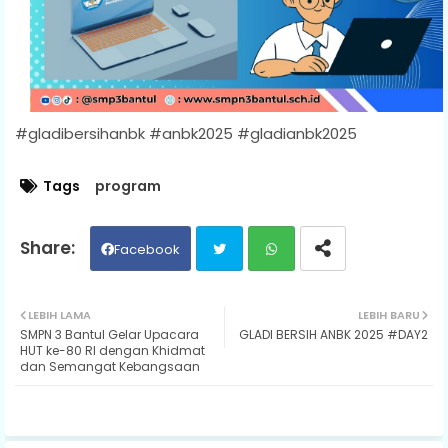
#gladibersihanbk #anbk2025 #gladianbk2025
Tags
program
Facebook
Twit
Wh
LEBIH LAMA
LEBIH BARU
SMPN 3 Bantul Gelar Upacara
GLADI BERSIH ANBK 2025 #DAY2
ter
ats
HUT ke-80 RI dengan Khidmat
dan Semangat Kebangsaan
ap
p