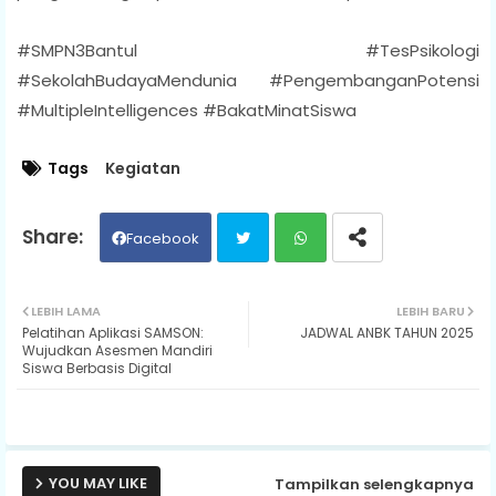
#SMPN3Bantul #TesPsikologi
#SekolahBudayaMendunia #PengembanganPotensi
#MultipleIntelligences #BakatMinatSiswa
Tags
Kegiatan
Facebook
Twit
Wh
LEBIH LAMA
LEBIH BARU
Pelatihan Aplikasi SAMSON:
JADWAL ANBK TAHUN 2025
ter
ats
Wujudkan Asesmen Mandiri
Siswa Berbasis Digital
ap
p
YOU MAY LIKE
Tampilkan selengkapnya