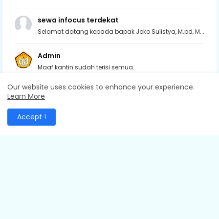
sewa infocus terdekat
Selamat datang kepada bapak Joko Sulistya, M.pd, M...
Admin
Maaf kantin sudah terisi semua.
Our website uses cookies to enhance your experience.
Admin
Learn More
Makasih Bu Wulan
Accept !
Design by -
Free Blogger Templates
| Distributed by
Blogger
Templates