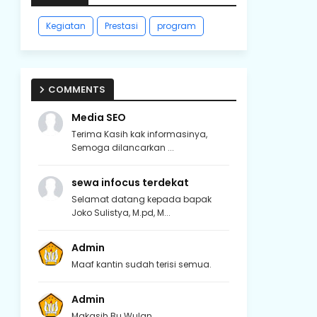
Kegiatan
Prestasi
program
COMMENTS
Media SEO
Terima Kasih kak informasinya,
Semoga dilancarkan ...
sewa infocus terdekat
Selamat datang kepada bapak
Joko Sulistya, M.pd, M...
Admin
Maaf kantin sudah terisi semua.
Admin
Makasih Bu Wulan