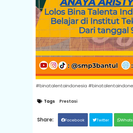
#binatalentaindonesia #binatalentaindone
Tags
Prestasi
Facebook
Twitter
Whats