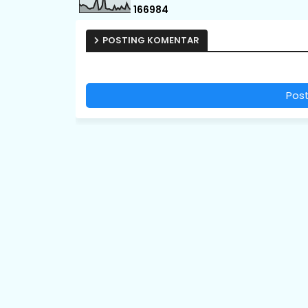
1
6
6
9
8
4
POSTING KOMENTAR
Pos