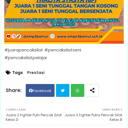
#juarapencaksilat #pencaksilatseni
#pencaksilatpelajar
Tags
Prestasi
Facebook
Twit
Wh
LEBIH LAMA
LEBIH BARU
Juara 2 Fighter Putri Pencak Silat
Juara 3 Fighter Putra Pencak Silat
ter
ats
Kelas D
Kelas B