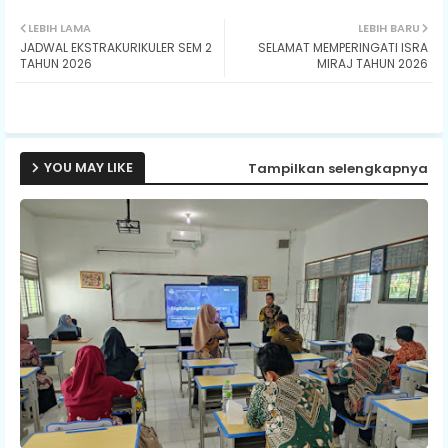
Twit
Wh
LEBIH LAMA
LEBIH BARU
JADWAL EKSTRAKURIKULER SEM 2
SELAMAT MEMPERINGATI ISRA
ter
ats
TAHUN 2026
MIRAJ TAHUN 2026
ap
p
YOU MAY LIKE
Tampilkan selengkapnya