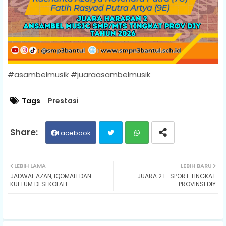
#asambelmusik #juaraasambelmusik
Tags
Prestasi
Facebook
Twit
Wh
LEBIH LAMA
LEBIH BARU
JADWAL AZAN, IQOMAH DAN
JUARA 2 E-SPORT TINGKAT
ter
ats
KULTUM DI SEKOLAH
PROVINSI DIY
ap
p