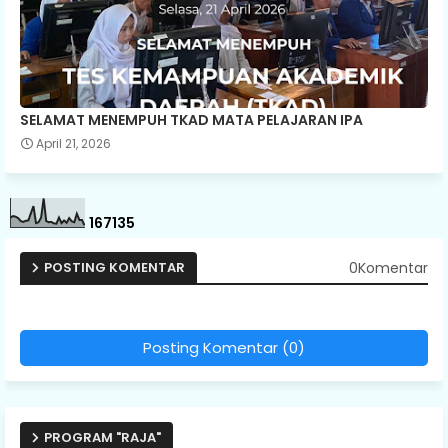
SELAMAT MENEMPUH TKAD MATA PELAJARAN IPA
April 21, 2026
1
6
7
1
3
5
0Komentar
POSTING KOMENTAR
Posting Komentar (0)
PROGRAM "RAJA"