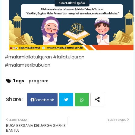
#malamlailatulquran #lailatulquran
#malamseribubulan
Tags
program
Facebook
Twit
Wh
LEBIH LAMA
LEBIH BARU
BUKA BERSAMA KELUARGA SMPN 3
ter
ats
BANTUL