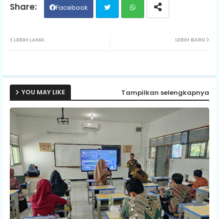
Facebook
Twit
Wh
LEBIH LAMA
LEBIH BARU
ter
ats
ap
YOU MAY LIKE
Tampilkan selengkapnya
p