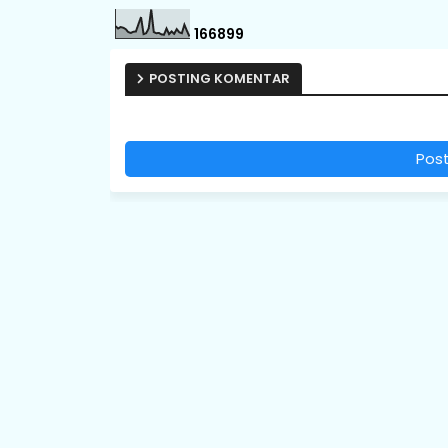
1
6
6
8
9
9
POSTING KOMENTAR
Pos