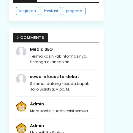
Kegiatan
Prestasi
program
COMMENTS
Media SEO
Terima Kasih kak informasinya,
Semoga dilancarkan ...
sewa infocus terdekat
Selamat datang kepada bapak
Joko Sulistya, M.pd, M...
Admin
Maaf kantin sudah terisi semua.
Admin
Makasih Bu Wulan