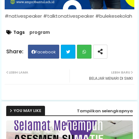
#nativespeaker #talktonativespeaker #bulekesekolah
Tags
program
Facebook
Twit
Wh
LEBIH LAMA
LEBIH BARU
BELAJAR MENARI DI SMKI
ter
ats
ap
p
YOU MAY LIKE
Tampilkan selengkapnya