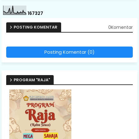
1
6
7
3
2
7
0Komentar
POSTING KOMENTAR
Posting Komentar (0)
PROGRAM "RAJA"