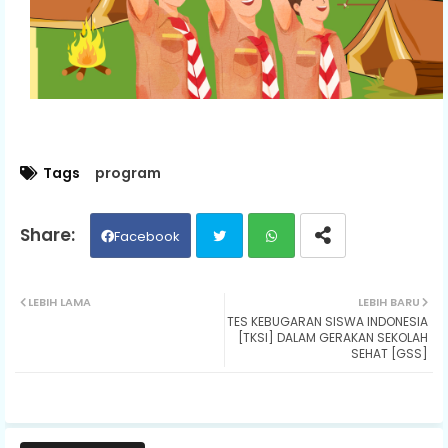
Tags
program
Facebook
Twit
Wh
LEBIH LAMA
LEBIH BARU
TES KEBUGARAN SISWA INDONESIA
ter
ats
[TKSI] DALAM GERAKAN SEKOLAH
SEHAT [GSS]
ap
p