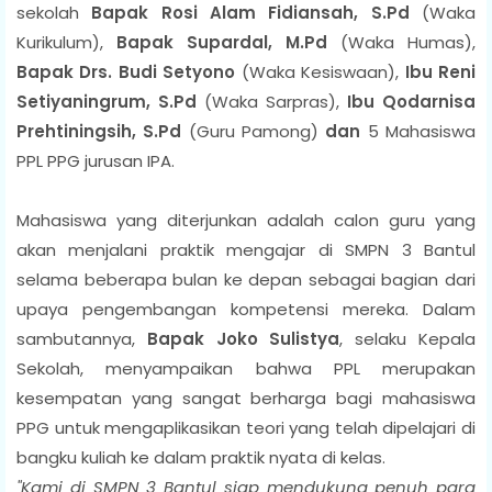
sekolah
Bapak Rosi Alam Fidiansah, S.Pd
(Waka
Kurikulum),
Bapak Supardal, M.Pd
(Waka Humas),
Bapak Drs. Budi Setyono
(Waka Kesiswaan),
Ibu Reni
Setiyaningrum, S.Pd
(Waka Sarpras),
Ibu Qodarnisa
Prehtiningsih, S.Pd
(Guru Pamong)
dan
5 Mahasiswa
PPL PPG jurusan IPA.
Mahasiswa yang diterjunkan adalah calon guru yang
akan menjalani praktik mengajar di SMPN 3 Bantul
selama beberapa bulan ke depan sebagai bagian dari
upaya pengembangan kompetensi mereka. Dalam
sambutannya,
Bapak
Joko Sulistya
, selaku Kepala
Sekolah, menyampaikan bahwa PPL merupakan
kesempatan yang sangat berharga bagi mahasiswa
PPG untuk mengaplikasikan teori yang telah dipelajari di
bangku kuliah ke dalam praktik nyata di kelas.
"Kami di SMPN 3 Bantul siap mendukung penuh para