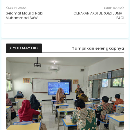
Twit
Wh
LEBIH LAMA
LEBIH BARU
Selamat Maulid Nabi
GERAKAN AKSI BERGIZI JUMAT
ter
ats
Muhammad SAW
PAGI
ap
p
YOU MAY LIKE
Tampilkan selengkapnya