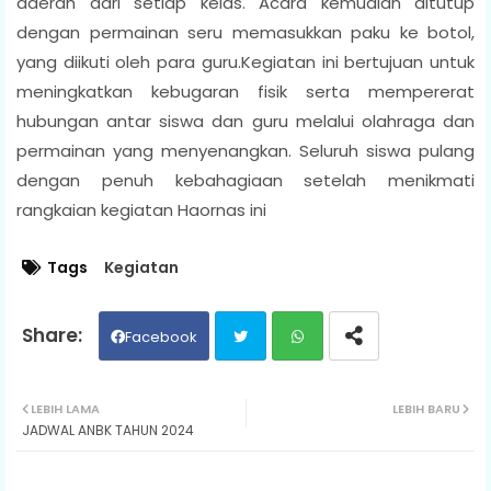
daerah dari setiap kelas. Acara kemudian ditutup
dengan permainan seru memasukkan paku ke botol,
yang diikuti oleh para guru.Kegiatan ini bertujuan untuk
meningkatkan kebugaran fisik serta mempererat
hubungan antar siswa dan guru melalui olahraga dan
permainan yang menyenangkan. Seluruh siswa pulang
dengan penuh kebahagiaan setelah menikmati
rangkaian kegiatan Haornas ini
Tags
Kegiatan
Facebook
Twit
Wh
LEBIH LAMA
LEBIH BARU
JADWAL ANBK TAHUN 2024
ter
ats
ap