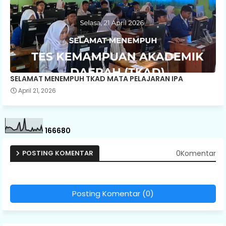
SELAMAT MENEMPUH TKAD MATA PELAJARAN IPA
April 21, 2026
1
6
6
6
8
0
0Komentar
POSTING KOMENTAR
Posting Komentar (0)