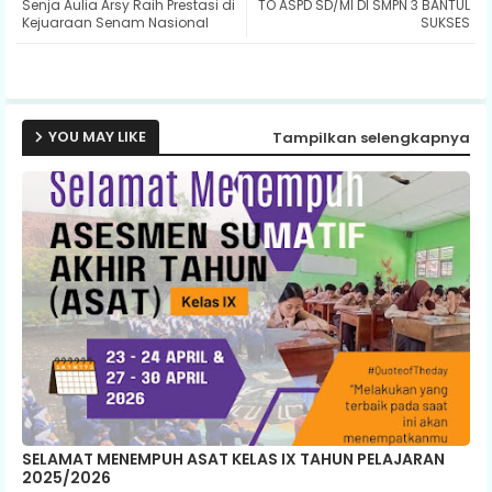
Senja Aulia Arsy Raih Prestasi di
TO ASPD SD/MI DI SMPN 3 BANTUL
ter
ats
Kejuaraan Senam Nasional
SUKSES
ap
p
YOU MAY LIKE
Tampilkan selengkapnya
SELAMAT MENEMPUH ASAT KELAS IX TAHUN PELAJARAN
2025/2026