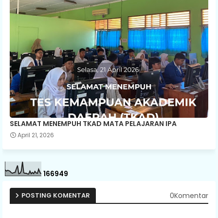
SELAMAT MENEMPUH TKAD MATA PELAJARAN IPA
April 21, 2026
1
6
6
9
4
9
0Komentar
POSTING KOMENTAR