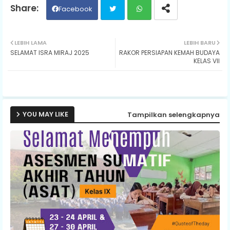
Facebook
Twit
Wh
LEBIH LAMA
LEBIH BARU
SELAMAT ISRA MIRAJ 2025
RAKOR PERSIAPAN KEMAH BUDAYA
ter
ats
KELAS VII
ap
p
YOU MAY LIKE
Tampilkan selengkapnya