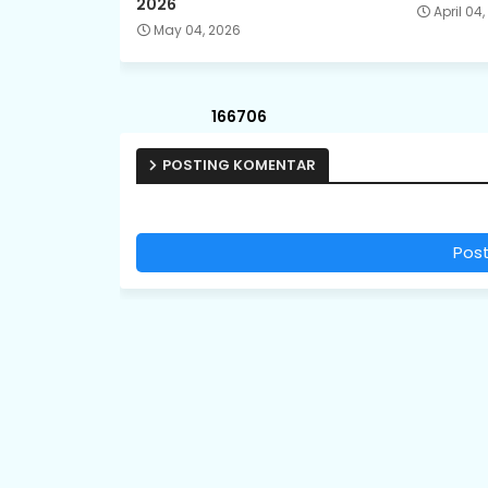
2026
April 04
May 04, 2026
1
6
6
7
0
6
POSTING KOMENTAR
Pos