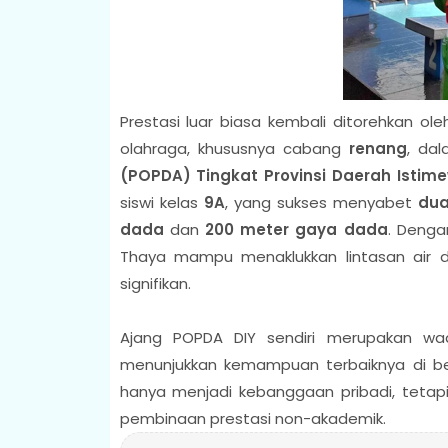
Prestasi luar biasa kembali ditorehkan ole
olahraga, khususnya cabang
renang
, da
(POPDA) Tingkat Provinsi Daerah Isti
siswi kelas
9A
, yang sukses menyabet
dua
dada
dan
200 meter gaya dada
. Denga
Thaya mampu menaklukkan lintasan air 
signifikan.
Ajang POPDA DIY sendiri merupakan wad
menunjukkan kemampuan terbaiknya di b
hanya menjadi kebanggaan pribadi, tetapi
pembinaan prestasi non-akademik.