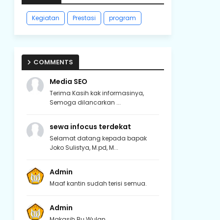
Kegiatan
Prestasi
program
COMMENTS
Media SEO
Terima Kasih kak informasinya,
Semoga dilancarkan ...
sewa infocus terdekat
Selamat datang kepada bapak
Joko Sulistya, M.pd, M...
Admin
Maaf kantin sudah terisi semua.
Admin
Makasih Bu Wulan