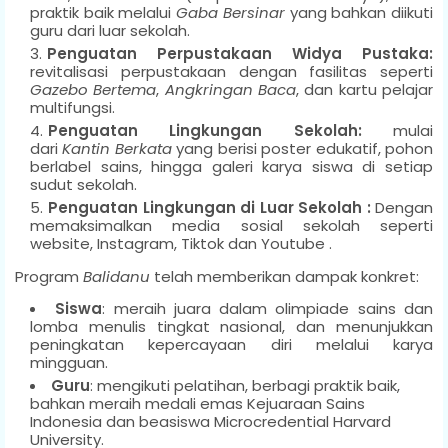
praktik baik melalui
Gaba Bersinar
yang bahkan diikuti
guru dari luar sekolah.
Penguatan Pe
rpustakaan Widya Pustaka:
revitalisasi perpustakaan dengan fasilitas seperti
Gazebo Bertema
,
Angkringan Baca
, dan kartu pelajar
multifungsi.
Penguatan Lingkungan Sekolah:
mulai
dari
Kantin Berkata
yang berisi poster edukatif, pohon
berlabel sains, hingga galeri karya siswa di setiap
sudut sekolah.
Penguatan Lingkungan di Luar Sekolah :
Dengan
memaksimalkan media sosial sekolah seperti
website, Instagram, Tiktok dan Youtube .
Program
Balidanu
telah memberikan dampak konkret:
Siswa
: meraih juara dalam olimpiade sains dan
lomba menulis tingkat nasional, dan menunjukkan
peningkatan kepercayaan diri melalui karya
mingguan.
Guru
: mengikuti pelatihan, berbagi praktik baik,
bahkan meraih medali emas Kejuaraan Sains
Indonesia dan beasiswa Microcredential Harvard
University.