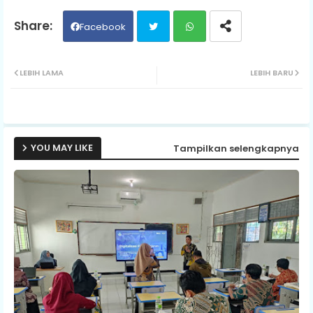
Facebook
Twit
Wh
LEBIH LAMA
LEBIH BARU
ter
ats
ap
YOU MAY LIKE
Tampilkan selengkapnya
p