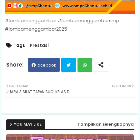
#lombamenggambar #lombamenggambarsmp
#lombamenggambar2025
Tags
Prestasi
Facebook
Twit
Wh
LEBIH LAMA
LEBIH BARU
JUARA 3 SILAT TAPAK SUCI KELAS D
ter
ats
ap
p
YOU MAY LIKE
Tampilkan selengkapnya