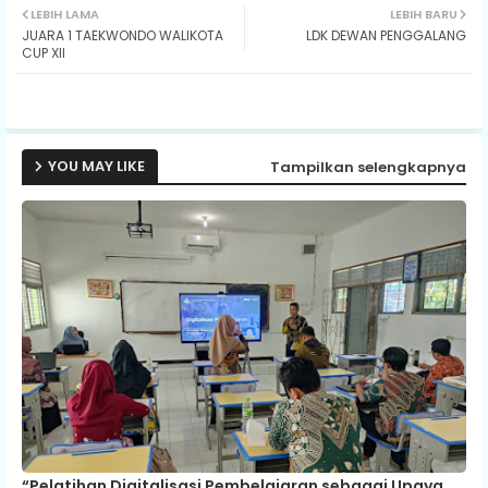
LEBIH LAMA
LEBIH BARU
JUARA 1 TAEKWONDO WALIKOTA
LDK DEWAN PENGGALANG
ter
ats
CUP XII
ap
p
YOU MAY LIKE
Tampilkan selengkapnya
“Pelatihan Digitalisasi Pembelajaran sebagai Upaya