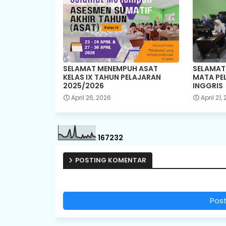
SELAMAT MENEMPUH ASAT
SELAMAT
KELAS IX TAHUN PELAJARAN
MATA PE
2025/2026
INGGRIS
April 26, 2026
April 21,
1
6
7
2
3
2
POSTING KOMENTAR
Pos