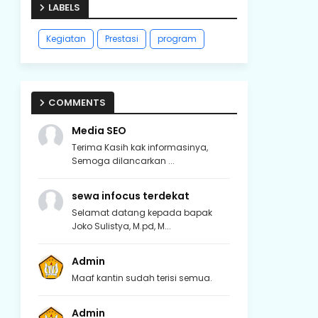
LABELS
Kegiatan
Prestasi
program
COMMENTS
Media SEO
Terima Kasih kak informasinya,
Semoga dilancarkan ...
sewa infocus terdekat
Selamat datang kepada bapak
Joko Sulistya, M.pd, M...
Admin
Maaf kantin sudah terisi semua.
Admin