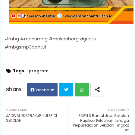
#mbg #menumbg #makanbergizigratis
#mbgsmp3bantul
Tags
program
Facebook
Twit
Wh
LEBIH LAMA
LEBIH BARU
JADWAL EKSTRAKURIKULER DI
SMPN 3 Bantul Jadi Sekolah
ter
ats
SEKOLAH
Rujukan Pelatihan Tenaga
Perpustakaan Sekolah Tingkat
DIY
ap