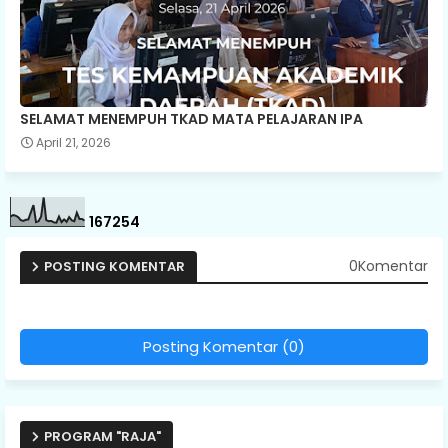
SELAMAT MENEMPUH TKAD MATA PELAJARAN IPA
April 21, 2026
1
6
7
2
5
4
0Komentar
POSTING KOMENTAR
Posting Komentar (0)
PROGRAM "RAJA"