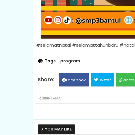
#selamatnatal #selamattahunbaru #nata
Tags
program
Facebook
Twitter
Whats
LEBIH LAMA
YOU MAY LIKE