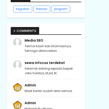
Kegiatan
Prestasi
program
COMMENTS
Media SEO
Terima Kasih kak informasinya,
Semoga dilancarkan ...
sewa infocus terdekat
Selamat datang kepada bapak
Joko Sulistya, M.pd, M...
Admin
Maaf kantin sudah terisi semua.
Admin
Makasih Bu Wulan