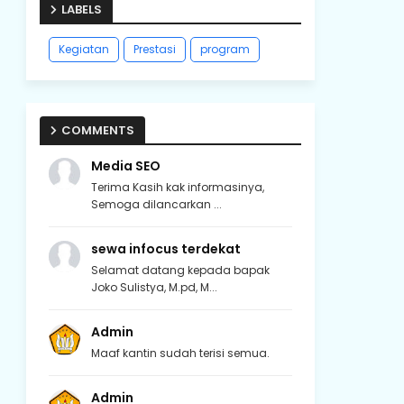
LABELS
Kegiatan
Prestasi
program
COMMENTS
Media SEO
Terima Kasih kak informasinya,
Semoga dilancarkan ...
sewa infocus terdekat
Selamat datang kepada bapak
Joko Sulistya, M.pd, M...
Admin
Maaf kantin sudah terisi semua.
Admin