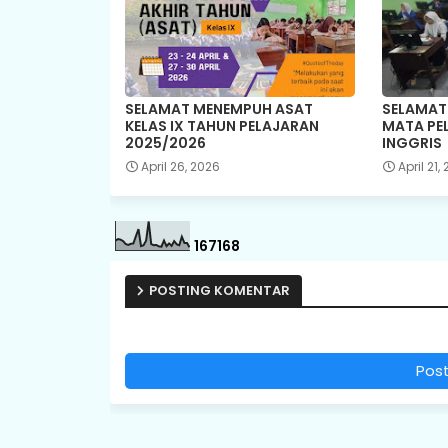
SELAMAT MENEMPUH ASAT
SELAMAT
KELAS IX TAHUN PELAJARAN
MATA PE
2025/2026
INGGRIS
April 26, 2026
April 21,
1
6
7
1
6
8
POSTING KOMENTAR
Pos