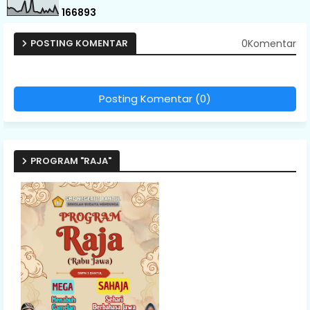
1
6
6
8
9
3
0Komentar
POSTING KOMENTAR
Posting Komentar (0)
PROGRAM "RAJA"