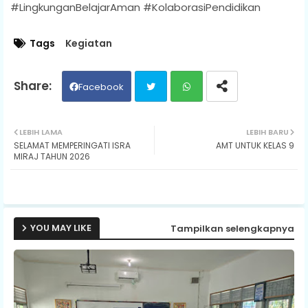
#LingkunganBelajarAman #KolaborasiPendidikan
Tags
Kegiatan
Facebook
Twit
Wh
LEBIH LAMA
LEBIH BARU
SELAMAT MEMPERINGATI ISRA
AMT UNTUK KELAS 9
ter
ats
MIRAJ TAHUN 2026
ap
p
YOU MAY LIKE
Tampilkan selengkapnya