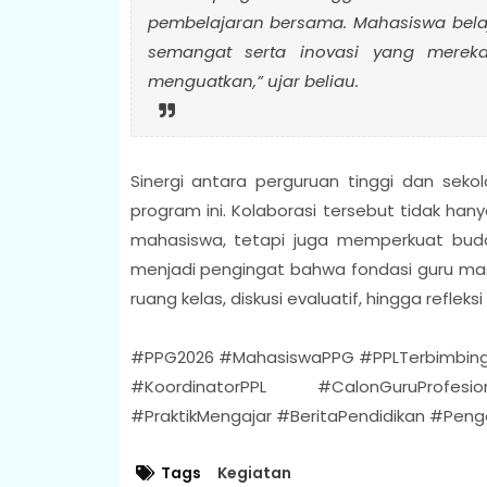
pembelajaran bersama. Mahasiswa belaja
semangat serta inovasi yang mereka
menguatkan,” ujar beliau.
Sinergi antara perguruan tinggi dan sek
program ini. Kolaborasi tersebut tidak ha
mahasiswa, tetapi juga memperkuat budaya
menjadi pengingat bahwa fondasi guru mas
ruang kelas, diskusi evaluatif, hingga refle
#PPG2026 #MahasiswaPPG #PPLTerbimbi
#KoordinatorPPL #CalonGuruProfesi
#PraktikMengajar #BeritaPendidikan #Pen
Tags
Kegiatan