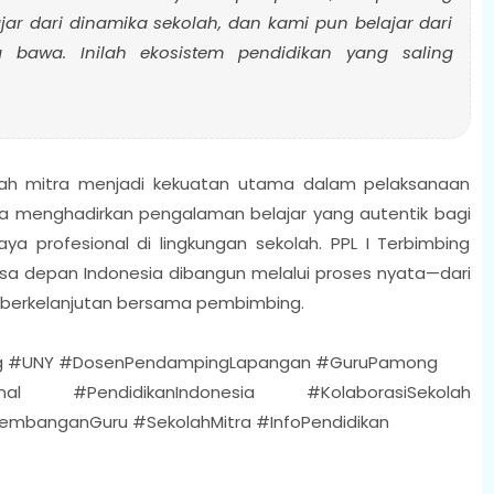
r dari dinamika sekolah, dan kami pun belajar dari
 bawa. Inilah ekosistem pendidikan yang saling
olah mitra menjadi kekuatan utama dalam pelaksanaan
nya menghadirkan pengalaman belajar yang autentik bagi
 profesional di lingkungan sekolah. PPL I Terbimbing
a depan Indonesia dibangun melalui proses nyata—dari
ksi berkelanjutan bersama pembimbing.
ng #UNY #DosenPendampingLapangan #GuruPamong
onal #PendidikanIndonesia #KolaborasiSekolah
gembanganGuru #SekolahMitra #InfoPendidikan