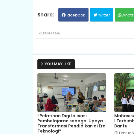
Facebook
Twitter
Whats
LEBIH LAMA
YOU MAY LIKE
“Pelatihan Digitalisasi
Mahasisw
Pembelajaran sebagai Upaya
I Terbim
Transformasi Pendidikan di Era
Bantul
Teknologi”
February