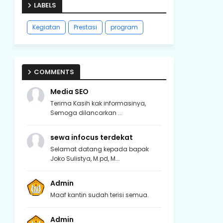
LABELS
Kegiatan
Prestasi
program
COMMENTS
Media SEO
Terima Kasih kak informasinya,
Semoga dilancarkan ...
sewa infocus terdekat
Selamat datang kepada bapak
Joko Sulistya, M.pd, M...
Admin
Maaf kantin sudah terisi semua.
Admin