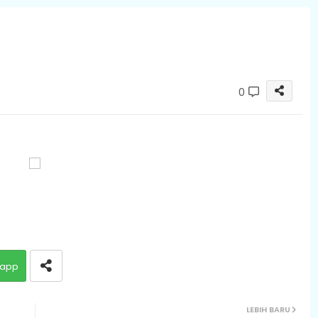
0
app
LEBIH BARU