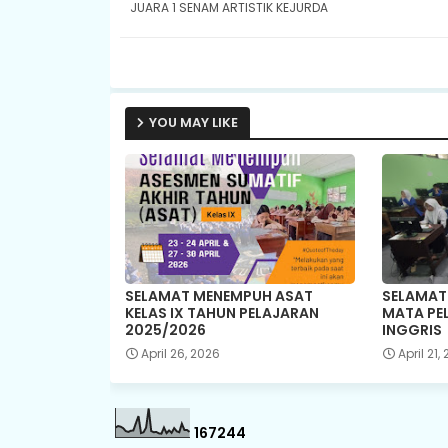
JUARA 1 SENAM ARTISTIK KEJURDA
YOU MAY LIKE
SELAMAT MENEMPUH ASAT
SELAMAT
KELAS IX TAHUN PELAJARAN
MATA PE
2025/2026
INGGRIS
April 26, 2026
April 21,
1
6
7
2
4
4