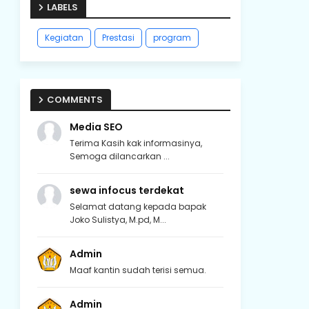
LABELS
Kegiatan
Prestasi
program
COMMENTS
Media SEO
Terima Kasih kak informasinya,
Semoga dilancarkan ...
sewa infocus terdekat
Selamat datang kepada bapak
Joko Sulistya, M.pd, M...
Admin
Maaf kantin sudah terisi semua.
Admin