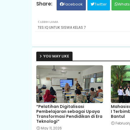
Facebook
Twitter
Whats
LEBIH LAMA
TES IQ UNTUK SISWA KELAS 7
YOU MAY LIKE
“Pelatihan Digitalisasi
Mahasisw
Pembelajaran sebagai Upaya
I Terbim
Transformasi Pendidikan di Era
Bantul
Teknologi”
February
May 11, 2026