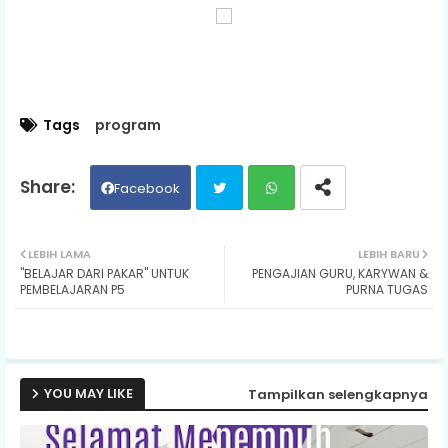
Tags
program
Facebook
Twit
Wh
LEBIH LAMA
LEBIH BARU
"BELAJAR DARI PAKAR" UNTUK
PENGAJIAN GURU, KARYWAN &
ter
ats
PEMBELAJARAN P5
PURNA TUGAS
ap
p
YOU MAY LIKE
Tampilkan selengkapnya