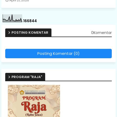
April 21, 2026
1
6
6
8
4
4
0Komentar
POSTING KOMENTAR
Posting Komentar (0)
PROGRAM "RAJA"